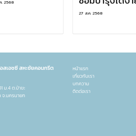
ซ่อมบำรุงได้ง่า
ค. 2568
27 ส.ค. 2568
 เอสเอชซี
สหะชัยคอนกรีต
หน้าแรก
เกี่ยวกับเรา
บทความ
 301 ม.4 ต.ป่าขะ
ติดต่อเรา
า จ.นครนายก