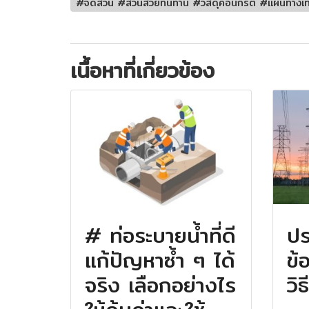
#จัดสวน #สวนสวยทนทาน #วัสดุคอนกรีต #แผ่นทางเท
เนื้อหาที่เกี่ยวข้อง
# ท่อระบายน้ำที่ดี
ปร
แก้ปัญหาซ้ำ ๆ ได้
ข้
จริง เลือกอย่างไร
วิ