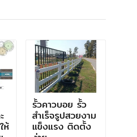
รั้วคาวบอย รั้ว
ละ
สำเร็จรูปสวยงาม
ให้
แข็งแรง ติดตั้ง