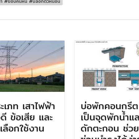
้า #ขอบคันหิน #บล็อกตัวหนอน
ะเภท เสาไฟฟ้า
บ่อพักคอนกรีต
อดี ข้อเสีย และ
เป็นจุดพักน้ำแ
ธีเลือกใช้งาน
ดักตะกอน️ ช่วย