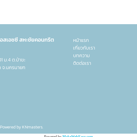
 เอสเอชซี
สหะชัยคอนกรีต
หน้าแรก
เกี่ยวกับเรา
บทความ
 301 ม.4 ต.ป่าขะ
ติดต่อเรา
า จ.นครนายก
 Powered by
KNmasters.
Powered by
MakeWebEasy.com