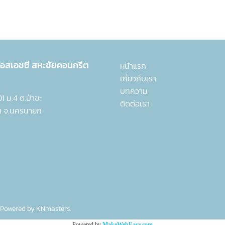
 เอสเอชซี
สหะชัยคอนกรีต
หน้าแรก
เกี่ยวกับเรา
บทความ
 301 ม.4 ต.ป่าขะ
ติดต่อเรา
า จ.นครนายก
 Powered by
KNmasters.
Powered by
MakeWebEasy.com